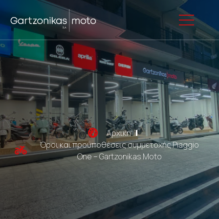
Αρχική
Όροι και προϋποθέσεις συμμετοχής Piaggio
One – Gartzonikas Moto