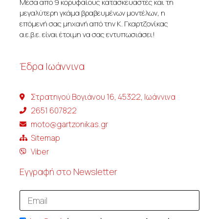
Μέσα από 9 κορυφαίους κατασκευαστές και τη
μεγαλύτερη γκάμα βραβευμένων μοντέλων, η
επόμενή σας μηχανή από την Κ. Γκαρτζονίκας
α.ε.β.ε. είναι έτοιμη να σας εντυπωσιάσει!
Έδρα Ιωάννινα
Στρατηγού Βογιάνου 16, 45322, Ιωάννινα
2651 607822
moto@gartzonikas.gr
Sitemap
Viber
Εγγραφή στο Newsletter