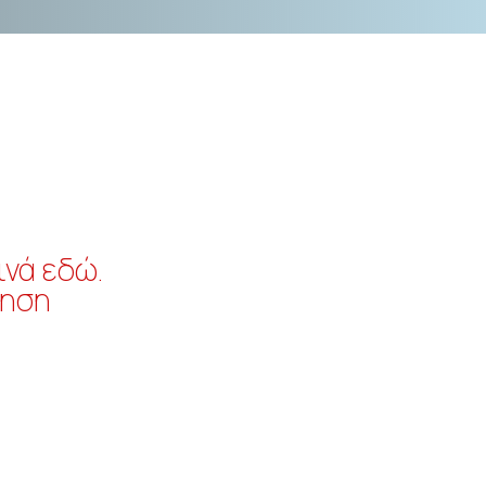
ινά εδώ.
τηση