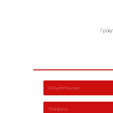
Γράψτ