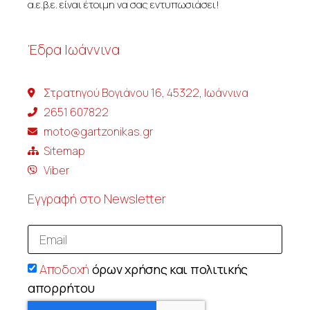
α.ε.β.ε. είναι έτοιμη να σας εντυπωσιάσει!
Έδρα Ιωάννινα
Στρατηγού Βογιάνου 16, 45322, Ιωάννινα
2651 607822
moto@gartzonikas.gr
Sitemap
Viber
Εγγραφή στο Newsletter
Αποδοχή
όρων χρήσης και πολιτικής
απορρήτου